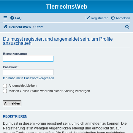
TierrechtsWeb
FAQ
Registrieren
Anmelden
S
TierrechtsWeb
Start
u
Du musst registriert und angemeldet sein, um Profile
c
anzuschauen.
h
Benutzername:
e
Passwort:
Ich habe mein Passwort vergessen
Angemeldet bleiben
Meinen Online-Status während dieser Sitzung verbergen
REGISTRIEREN
Du musst in diesem Forum registriert sein, um dich anmelden zu können. Die
Registrierung ist in wenigen Augenblicken erledigt und ermöglicht dir, auf
weitere Funktionen zuzugreifen. Die Board-Administration kann registrierten