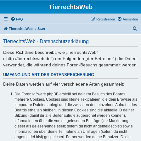
TierrechtsWeb
FAQ
Registrieren
Anmelden
S
TierrechtsWeb
Start
u
TierrechtsWeb - Datenschutzerklärung
c
h
Diese Richtlinie beschreibt, wie „TierrechtsWeb“
(„http://tierrechtsweb.de“) (im Folgenden „der Betreiber“) die Daten
e
verwendet, die während deines Foren-Besuchs gesammelt werden.
UMFANG UND ART DER DATENSPEICHERUNG
Deine Daten werden auf vier verschiedene Arten gesammelt:
Die Forensoftware phpBB erstellt bei deinem Besuch des Boards
mehrere Cookies. Cookies sind kleine Textdateien, die dein Browser als
temporäre Dateien ablegt und die zwischen den einzelnen Aufrufen des
Boards erhalten bleiben. In diesen Cookies sind die aktuelle ID deiner
Sitzung (damit dir alle Seitenaufrufe zugeordnet werden können),
Informationen über die von dir gelesenen Beiträge (zur Markierung
dieser als gelesen/ungelesen; sofern du nicht angemeldet bist) sowie
Informationen über deine Teilnahme an Umfragen (sofern du nicht
angemeldet bist) gespeichert. Ferner werden deine Benutzer-ID, ein