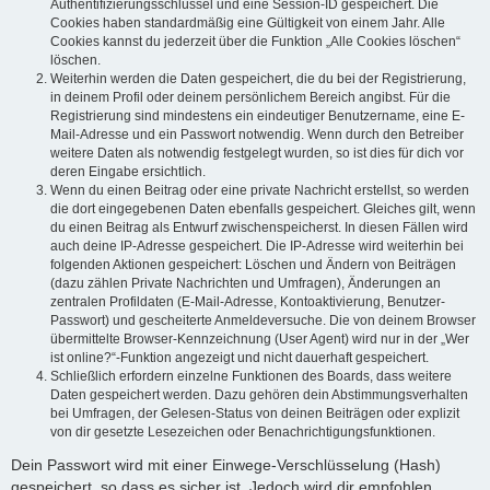
Authentifizierungsschlüssel und eine Session-ID gespeichert. Die
Cookies haben standardmäßig eine Gültigkeit von einem Jahr. Alle
Cookies kannst du jederzeit über die Funktion „Alle Cookies löschen“
löschen.
Weiterhin werden die Daten gespeichert, die du bei der Registrierung,
in deinem Profil oder deinem persönlichem Bereich angibst. Für die
Registrierung sind mindestens ein eindeutiger Benutzername, eine E-
Mail-Adresse und ein Passwort notwendig. Wenn durch den Betreiber
weitere Daten als notwendig festgelegt wurden, so ist dies für dich vor
deren Eingabe ersichtlich.
Wenn du einen Beitrag oder eine private Nachricht erstellst, so werden
die dort eingegebenen Daten ebenfalls gespeichert. Gleiches gilt, wenn
du einen Beitrag als Entwurf zwischenspeicherst. In diesen Fällen wird
auch deine IP-Adresse gespeichert. Die IP-Adresse wird weiterhin bei
folgenden Aktionen gespeichert: Löschen und Ändern von Beiträgen
(dazu zählen Private Nachrichten und Umfragen), Änderungen an
zentralen Profildaten (E-Mail-Adresse, Kontoaktivierung, Benutzer-
Passwort) und gescheiterte Anmeldeversuche. Die von deinem Browser
übermittelte Browser-Kennzeichnung (User Agent) wird nur in der „Wer
ist online?“-Funktion angezeigt und nicht dauerhaft gespeichert.
Schließlich erfordern einzelne Funktionen des Boards, dass weitere
Daten gespeichert werden. Dazu gehören dein Abstimmungsverhalten
bei Umfragen, der Gelesen-Status von deinen Beiträgen oder explizit
von dir gesetzte Lesezeichen oder Benachrichtigungsfunktionen.
Dein Passwort wird mit einer Einwege-Verschlüsselung (Hash)
gespeichert, so dass es sicher ist. Jedoch wird dir empfohlen,