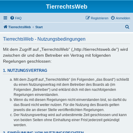
TierrechtsWeb
FAQ
Registrieren
Anmelden
S
TierrechtsWeb
Start
u
TierrechtsWeb - Nutzungsbedingungen
c
h
Mit dem Zugriff auf „TierrechtsWeb“ („http://tierrechtsweb.de“) wird
zwischen dir und dem Betreiber ein Vertrag mit folgenden
e
Regelungen geschlossen:
1. NUTZUNGSVERTRAG
Mit dem Zugriff auf „TierrechtsWeb“ (im Folgenden „das Board“) schließt
du einen Nutzungsvertrag mit dem Betreiber des Boards ab (im
Folgenden „Betreiber“) und erklärst dich mit den nachfolgenden
Regelungen einverstanden.
Wenn du mit diesen Regelungen nicht einverstanden bist, so darfst du
das Board nicht weiter nutzen. Für die Nutzung des Boards gelten
jeweils die an dieser Stelle veröffentlichten Regelungen.
Der Nutzungsvertrag wird auf unbestimmte Zeit geschlossen und kann
von beiden Seiten ohne Einhaltung einer Frist jederzeit gekündigt
werden.