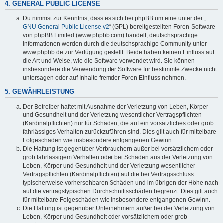
4. GENERAL PUBLIC LICENSE
Du nimmst zur Kenntnis, dass es sich bei phpBB um eine unter der „
GNU General Public License v2
“ (GPL) bereitgestellten Foren-Software
von phpBB Limited (www.phpbb.com) handelt; deutschsprachige
Informationen werden durch die deutschsprachige Community unter
www.phpbb.de zur Verfügung gestellt. Beide haben keinen Einfluss auf
die Art und Weise, wie die Software verwendet wird. Sie können
insbesondere die Verwendung der Software für bestimmte Zwecke nicht
untersagen oder auf Inhalte fremder Foren Einfluss nehmen.
5. GEWÄHRLEISTUNG
Der Betreiber haftet mit Ausnahme der Verletzung von Leben, Körper
und Gesundheit und der Verletzung wesentlicher Vertragspflichten
(Kardinalpflichten) nur für Schäden, die auf ein vorsätzliches oder grob
fahrlässiges Verhalten zurückzuführen sind. Dies gilt auch für mittelbare
Folgeschäden wie insbesondere entgangenen Gewinn.
Die Haftung ist gegenüber Verbrauchern außer bei vorsätzlichem oder
grob fahrlässigem Verhalten oder bei Schäden aus der Verletzung von
Leben, Körper und Gesundheit und der Verletzung wesentlicher
Vertragspflichten (Kardinalpflichten) auf die bei Vertragsschluss
typischerweise vorhersehbaren Schäden und im übrigen der Höhe nach
auf die vertragstypischen Durchschnittsschäden begrenzt. Dies gilt auch
für mittelbare Folgeschäden wie insbesondere entgangenen Gewinn.
Die Haftung ist gegenüber Unternehmern außer bei der Verletzung von
Leben, Körper und Gesundheit oder vorsätzlichem oder grob