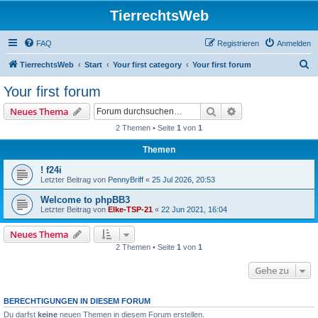
TierrechtsWeb
FAQ
Registrieren
Anmelden
S
TierrechtsWeb
Start
Your first category
Your first forum
u
Your first forum
c
Suche
Erweiterte Suche
Neues Thema
h
2 Themen • Seite
1
von
1
e
Themen
! f24i
Letzter Beitrag von
PennyBriff
«
25 Jul 2026, 20:53
Welcome to phpBB3
Letzter Beitrag von
Elke-TSP-21
«
22 Jun 2021, 16:04
Neues Thema
2 Themen • Seite
1
von
1
Gehe zu
BERECHTIGUNGEN IN DIESEM FORUM
Du darfst
keine
neuen Themen in diesem Forum erstellen.