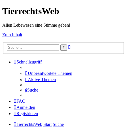
TierrechtsWeb
Allen Lebewesen eine Stimme geben!
Zum Inhalt
Erweiterte
Suche
Suche
Schnellzugriff
Unbeantwortete Themen
Aktive Themen
Suche
FAQ
Anmelden
Registrieren
TierrechtsWeb
Start
Suche