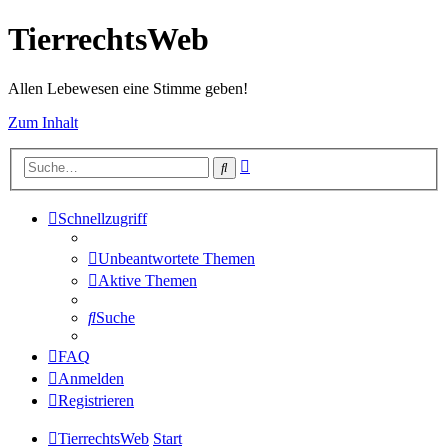
TierrechtsWeb
Allen Lebewesen eine Stimme geben!
Zum Inhalt
Erweiterte
Suche
Suche
Schnellzugriff
Unbeantwortete Themen
Aktive Themen
Suche
FAQ
Anmelden
Registrieren
TierrechtsWeb
Start