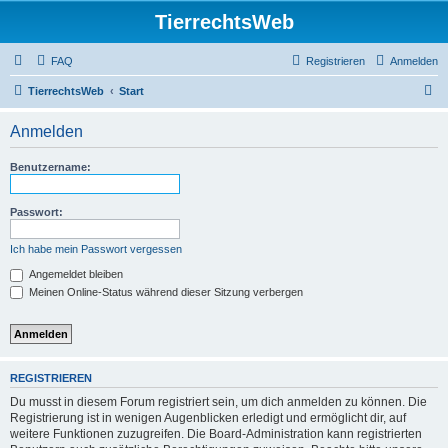
TierrechtsWeb
FAQ
Registrieren
Anmelden
S
TierrechtsWeb
Start
u
Anmelden
c
h
Benutzername:
e
Passwort:
Ich habe mein Passwort vergessen
Angemeldet bleiben
Meinen Online-Status während dieser Sitzung verbergen
REGISTRIEREN
Du musst in diesem Forum registriert sein, um dich anmelden zu können. Die
Registrierung ist in wenigen Augenblicken erledigt und ermöglicht dir, auf
weitere Funktionen zuzugreifen. Die Board-Administration kann registrierten