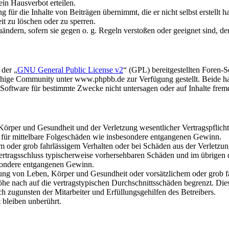
in Hausverbot erteilen.
für die Inhalte von Beiträgen übernimmt, die er nicht selbst erstellt 
it zu löschen oder zu sperren.
uändern, sofern sie gegen o. g. Regeln verstoßen oder geeignet sind, 
 der „
GNU General Public License v2
“ (GPL) bereitgestellten Foren
hige Community unter www.phpbb.de zur Verfügung gestellt. Beide hab
oftware für bestimmte Zwecke nicht untersagen oder auf Inhalte frem
rper und Gesundheit und der Verletzung wesentlicher Vertragspflichten
ch für mittelbare Folgeschäden wie insbesondere entgangenen Gewinn.
em oder grob fahrlässigem Verhalten oder bei Schäden aus der Verletz
i Vertragsschluss typischerweise vorhersehbaren Schäden und im übrigen
besondere entgangenen Gewinn.
ng von Leben, Körper und Gesundheit oder vorsätzlichem oder grob fah
e nach auf die vertragstypischen Durchschnittsschäden begrenzt. Dies
h zugunsten der Mitarbeiter und Erfüllungsgehilfen des Betreibers.
bleiben unberührt.