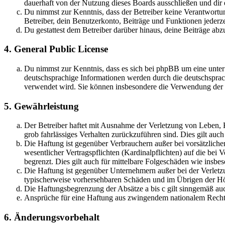
dauerhaft von der Nutzung dieses Boards ausschließen und dir e
Du nimmst zur Kenntnis, dass der Betreiber keine Verantwortung 
Betreiber, dein Benutzerkonto, Beiträge und Funktionen jederze
Du gestattest dem Betreiber darüber hinaus, deine Beiträge abz
4. General Public License
Du nimmst zur Kenntnis, dass es sich bei phpBB um eine unter
deutschsprachige Informationen werden durch die deutschsprac
verwendet wird. Sie können insbesondere die Verwendung der S
5. Gewährleistung
Der Betreiber haftet mit Ausnahme der Verletzung von Leben, Kö
grob fahrlässiges Verhalten zurückzuführen sind. Dies gilt au
Die Haftung ist gegenüber Verbrauchern außer bei vorsätzlich
wesentlicher Vertragspflichten (Kardinalpflichten) auf die be
begrenzt. Dies gilt auch für mittelbare Folgeschäden wie ins
Die Haftung ist gegenüber Unternehmern außer bei der Verletzu
typischerweise vorhersehbaren Schäden und im Übrigen der Höh
Die Haftungsbegrenzung der Absätze a bis c gilt sinngemäß auc
Ansprüche für eine Haftung aus zwingendem nationalem Recht 
6. Änderungsvorbehalt