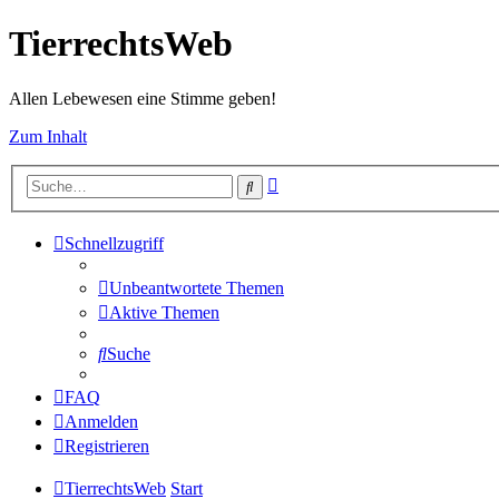
TierrechtsWeb
Allen Lebewesen eine Stimme geben!
Zum Inhalt
Erweiterte
Suche
Suche
Schnellzugriff
Unbeantwortete Themen
Aktive Themen
Suche
FAQ
Anmelden
Registrieren
TierrechtsWeb
Start